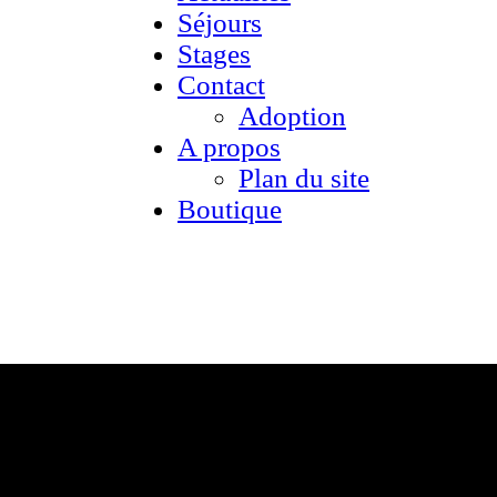
Séjours
Stages
Contact
Adoption
A propos
Plan du site
Boutique