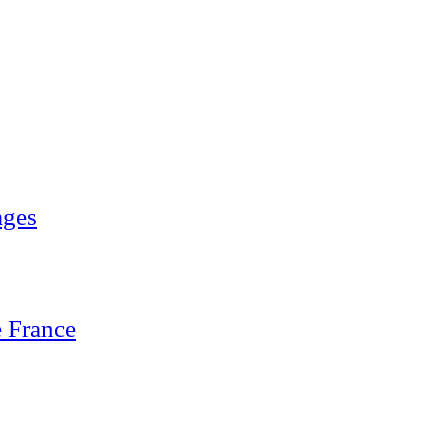
ages
 France