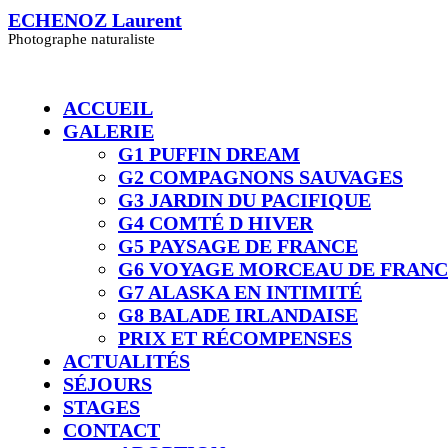
Skip
ECHENOZ Laurent
to
Photographe naturaliste
content
ACCUEIL
GALERIE
G1 PUFFIN DREAM
G2 COMPAGNONS SAUVAGES
G3 JARDIN DU PACIFIQUE
G4 COMTÉ D HIVER​
G5 PAYSAGE DE FRANCE
G6 VOYAGE MORCEAU DE FRAN
G7 ALASKA EN INTIMITÉ
G8 BALADE IRLANDAISE
PRIX ET RÉCOMPENSES
ACTUALITÉS
SÉJOURS
STAGES
CONTACT