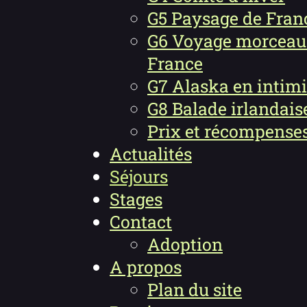
G5 Paysage de Fran
G6 Voyage morceau
France
G7 Alaska en intimi
G8 Balade irlandais
Prix et récompense
Actualités
Séjours
Stages
Contact
Adoption
A propos
Plan du site