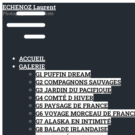
ECHENOZ Laurent
Photographe naturaliste
ACCUEIL
GALERIE
G1 PUFFIN DREAM
G2 COMPAGNONS SAUVAGES
G3 JARDIN DU PACIFIQUE
G4 COMTÉ D HIVER​
G5 PAYSAGE DE FRANCE
G6 VOYAGE MORCEAU DE FRANC
G7 ALASKA EN INTIMITÉ
G8 BALADE IRLANDAISE