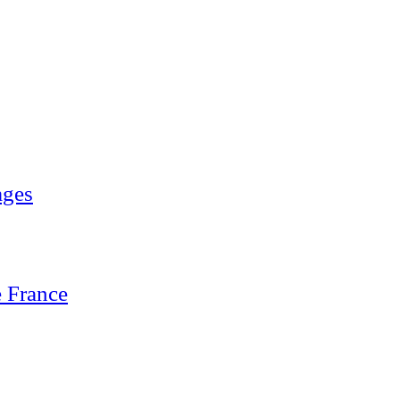
ages
 France