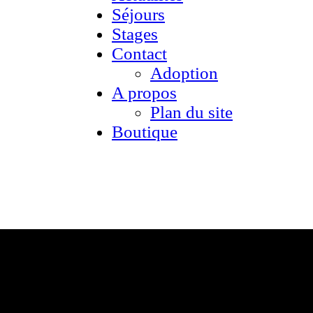
Séjours
Stages
Contact
Adoption
A propos
Plan du site
Boutique