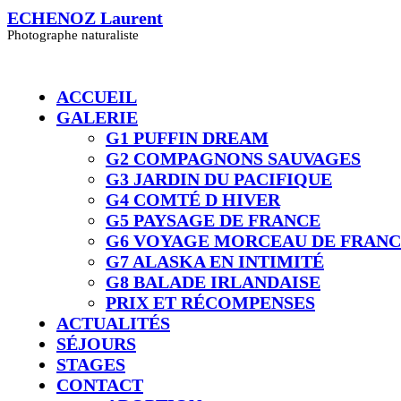
Skip
ECHENOZ Laurent
to
Photographe naturaliste
content
ACCUEIL
GALERIE
G1 PUFFIN DREAM
G2 COMPAGNONS SAUVAGES
G3 JARDIN DU PACIFIQUE
G4 COMTÉ D HIVER​
G5 PAYSAGE DE FRANCE
G6 VOYAGE MORCEAU DE FRAN
G7 ALASKA EN INTIMITÉ
G8 BALADE IRLANDAISE
PRIX ET RÉCOMPENSES
ACTUALITÉS
SÉJOURS
STAGES
CONTACT