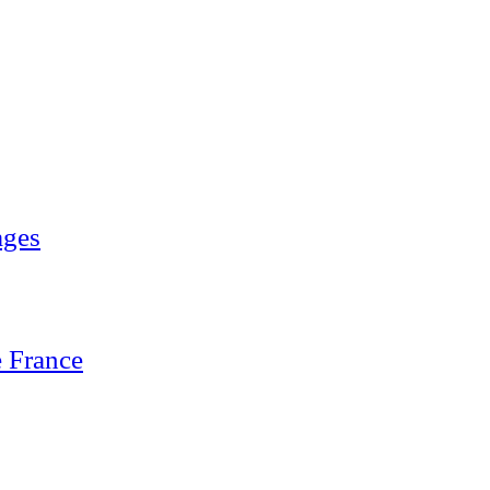
ages
 France