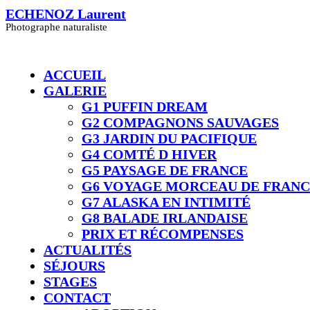
Skip
ECHENOZ Laurent
to
Photographe naturaliste
content
ACCUEIL
GALERIE
G1 PUFFIN DREAM
G2 COMPAGNONS SAUVAGES
G3 JARDIN DU PACIFIQUE
G4 COMTÉ D HIVER​
G5 PAYSAGE DE FRANCE
G6 VOYAGE MORCEAU DE FRAN
G7 ALASKA EN INTIMITÉ
G8 BALADE IRLANDAISE
PRIX ET RÉCOMPENSES
ACTUALITÉS
SÉJOURS
STAGES
CONTACT