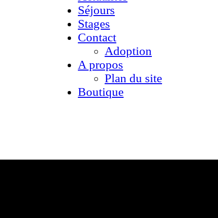
Séjours
Stages
Contact
Adoption
A propos
Plan du site
Boutique