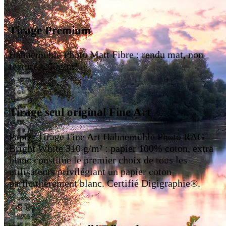
Tirage Premium
Hahnemühle Photo Matt Fibre : rendu mat, non
texturé, 200g/m²
Tirage seul original Fine Art
Papier Tirage Fine Art Hahnemühle Photo RAG
Bright White 310 g/m² : papier 100% coton, extra
blanc constitue le premier choix de tous les
utilisateurs privilégiant un papier coton
particulièrement blanc. Certifié Digigraphie®.