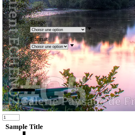
En stock:
Tirage
Format
Quantité
Sample Title