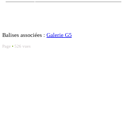
Balises associées :
Galerie G5
Page
•
526 vues