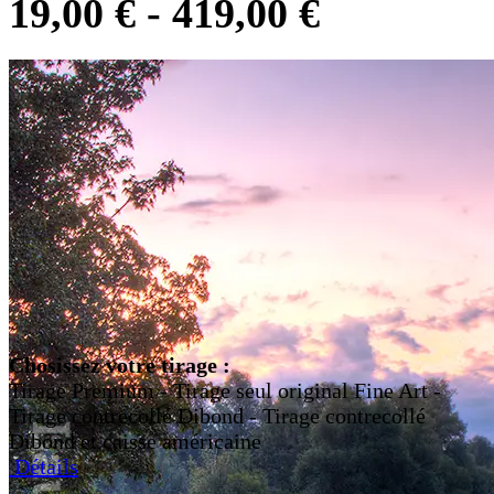
19,00
€
-
419,00
€
Chosissez votre tirage :
Tirage Premium - Tirage seul original Fine Art -
Tirage contrecollé Dibond - Tirage contrecollé
Dibond et caisse américaine
Détails