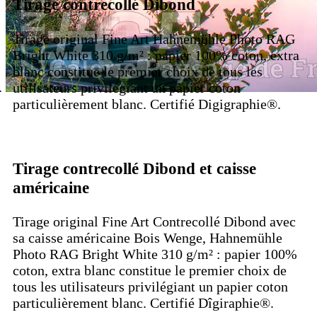
Tirage contrecollé Dibond
Tirage original Fine Art Hahnemühle Photo RAG
Bright White 310 g/m² : papier 100% coton, extra
blanc constitue le premier choix de tous les
utilisateurs privilégiant un papier coton
particulièrement blanc. Certifié Digigraphie®.
Tirage contrecollé Dibond et caisse
américaine
Tirage original Fine Art Contrecollé Dibond avec
sa caisse américaine Bois Wenge, Hahnemühle
Photo RAG Bright White 310 g/m² : papier 100%
coton, extra blanc constitue le premier choix de
tous les utilisateurs privilégiant un papier coton
particulièrement blanc. Certifié Dîgiraphie®.