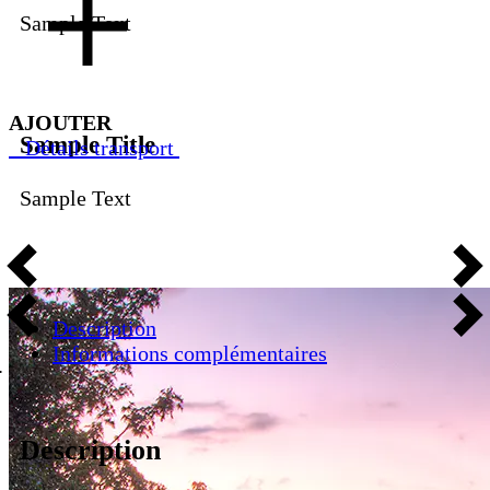
Sample Text
AJOUTER
Sample Title
Détails transport
Sample Text
Description
Informations complémentaires
Description