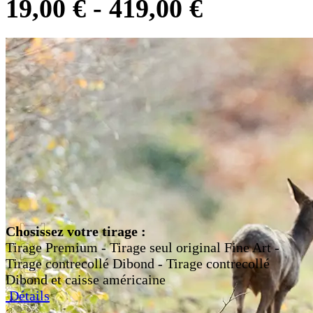
19,00
€
-
419,00
€
Chosissez votre tirage :
Tirage Premium - Tirage seul original Fine Art -
Tirage contrecollé Dibond - Tirage contrecollé
Dibond et caisse américaine
Détails