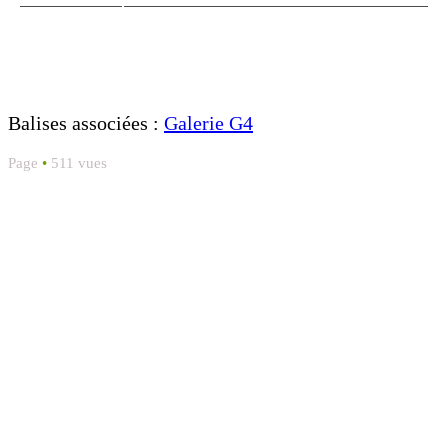
Balises associées :
Galerie G4
Page
•
511 vues