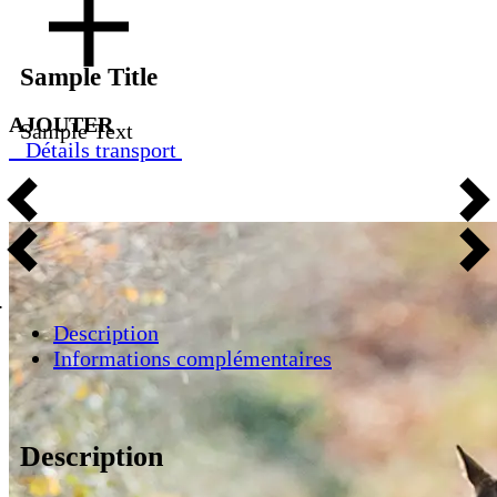
Sample Title
AJOUTER
Sample Text
Détails transport
Description
Informations complémentaires
Description