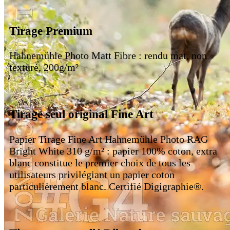
Tirage Premium
Hahnemühle Photo Matt Fibre : rendu mat, non
texturé, 200g/m²
Tirage seul original Fine Art
Papier Tirage Fine Art Hahnemühle Photo RAG
Bright White 310 g/m² : papier 100% coton, extra
blanc constitue le premier choix de tous les
utilisateurs privilégiant un papier coton
particulièrement blanc. Certifié Digigraphie®.