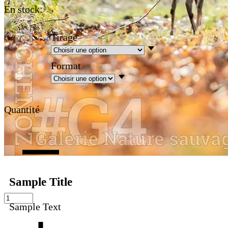
En stock:
Tirage
Format
Quantité
Sample Title
Sample Text