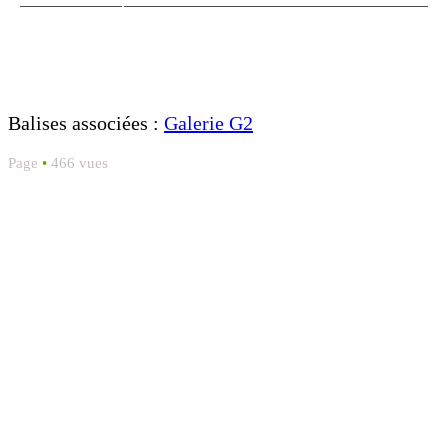
Balises associées :
Galerie G2
Page
•
466 vues