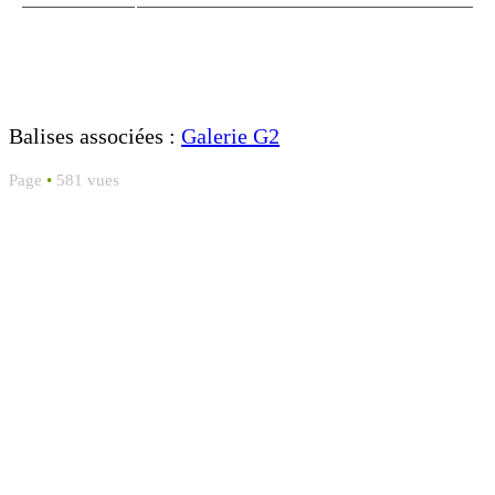
Balises associées :
Galerie G2
Page
•
581 vues