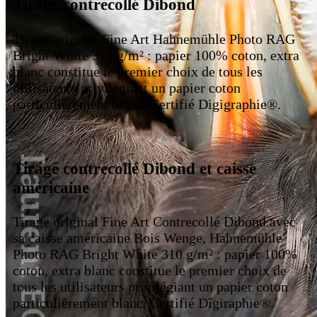
Tirage contrecollé Dibond
Tirage original Fine Art Hahnemühle Photo RAG
Bright White 310 g/m² : papier 100% coton, extra
blanc constitue le premier choix de tous les
utilisateurs privilégiant un papier coton
particulièrement blanc. Certifié Digigraphie®.
Tirage contrecollé Dibond et caisse
américaine
Tirage original Fine Art Contrecollé Dibond avec
sa caisse américaine Bois Wenge, Hahnemühle
Photo RAG Bright White 310 g/m² : papier 100%
coton, extra blanc constitue le premier choix de
tous les utilisateurs privilégiant un papier coton
particulièrement blanc. Certifié Dîgiraphie®.