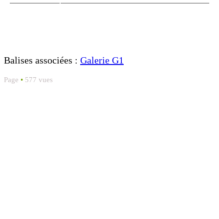
Balises associées :
Galerie G1
Page
•
577 vues