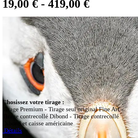
19,00
€
-
419,00
€
Chosissez votre tirage :
Tirage Premium - Tirage seul original Fine Art -
Tirage contrecollé Dibond - Tirage contrecollé
Dibond et caisse américaine
Détails