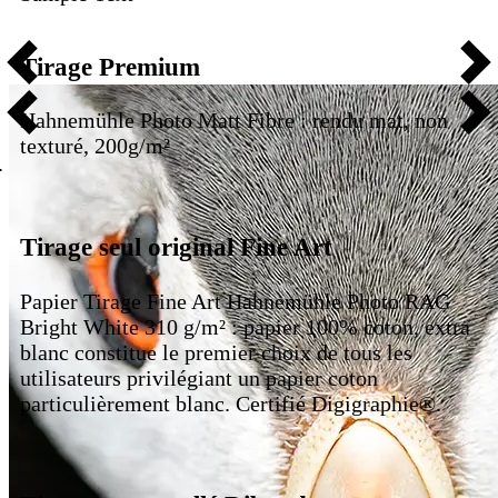
Tirage Premium
Hahnemühle Photo Matt Fibre : rendu mat, non
texturé, 200g/m²
Tirage seul original Fine Art
Papier Tirage Fine Art Hahnemühle Photo RAG
Bright White 310 g/m² : papier 100% coton, extra
blanc constitue le premier choix de tous les
utilisateurs privilégiant un papier coton
particulièrement blanc. Certifié Digigraphie®.