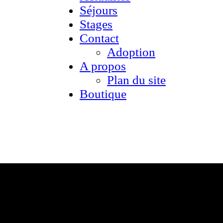
Séjours
Stages
Contact
Adoption
A propos
Plan du site
Boutique