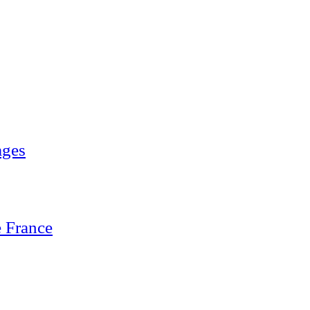
ages
 France