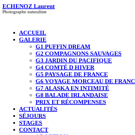
Skip
ECHENOZ Laurent
to
Photographe naturaliste
content
ACCUEIL
GALERIE
G1 PUFFIN DREAM
G2 COMPAGNONS SAUVAGES
G3 JARDIN DU PACIFIQUE
G4 COMTÉ D HIVER​
G5 PAYSAGE DE FRANCE
G6 VOYAGE MORCEAU DE FRAN
G7 ALASKA EN INTIMITÉ
G8 BALADE IRLANDAISE
PRIX ET RÉCOMPENSES
ACTUALITÉS
SÉJOURS
STAGES
CONTACT