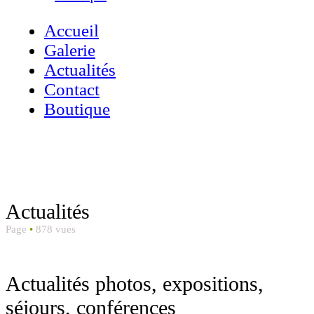
Accueil
Galerie
Actualités
Contact
Boutique
Actualités
Accueil
»
Actualités
–
ECHENOZ
Actualités
Laurent
Page
•
878 vues
Photographe
naturaliste
Actualités ​photos, expositions,
séjours, conférences