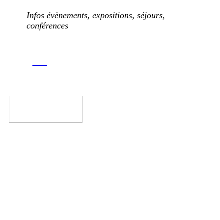
Infos évènements, expositions, séjours,
conférences
Réalisé avec les Solution EkoZen Web, produit par
Ekyao
© 1998-2026 |
Freepik