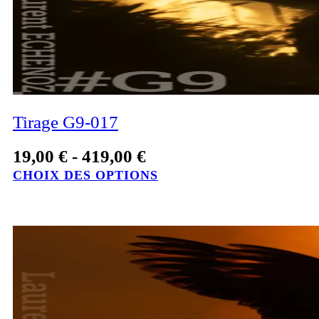
Tirage G9-017
19,00
€
-
419,00
€
CHOIX DES OPTIONS