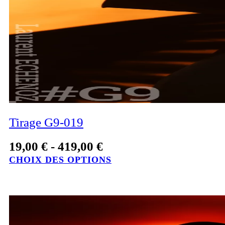
Tirage G9-019
19,00
€
-
419,00
€
CHOIX DES OPTIONS