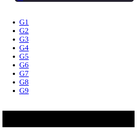
G1
G2
G3
G4
G5
G6
G7
G8
G9