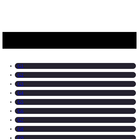
G1
G2
G3
G4
G5
G6
G7
G8
G9